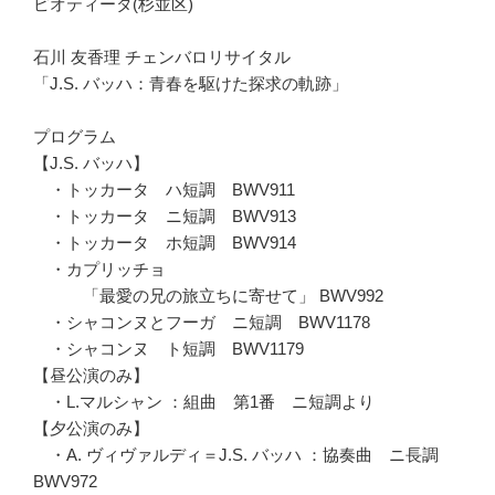
ピオティータ(杉並区)
石川 友香理 チェンバロリサイタル
「J.S. バッハ：青春を駆けた探求の軌跡」
プログラム
【J.S. バッハ】
・トッカータ ハ短調 BWV911
・トッカータ ニ短調 BWV913
・トッカータ ホ短調 BWV914
・カプリッチョ
「最愛の兄の旅立ちに寄せて」 BWV992
・シャコンヌとフーガ ニ短調 BWV1178
・シャコンヌ ト短調 BWV1179
【昼公演のみ】
・L.マルシャン ：組曲 第1番 ニ短調より
【夕公演のみ】
・A. ヴィヴァルディ＝J.S. バッハ ：協奏曲 ニ長調
BWV972