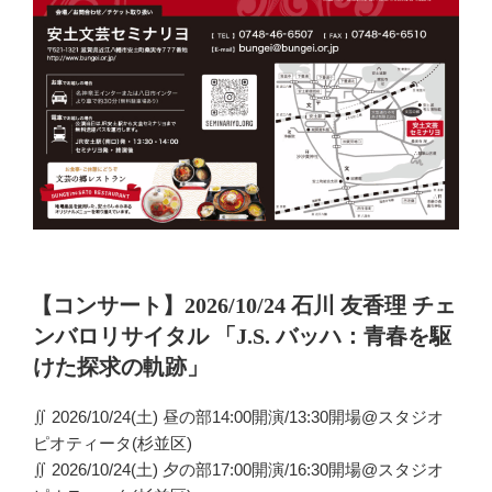
投
【コンサート】2026/10/24 石川 友香理 チェ
稿
ンバロリサイタル 「J.S. バッハ：青春を駆
日:
けた探求の軌跡」
∬ 2026/10/24(土) 昼の部14:00開演/13:30開場@スタジオ
ピオティータ(杉並区)
∬ 2026/10/24(土) 夕の部17:00開演/16:30開場@スタジオ