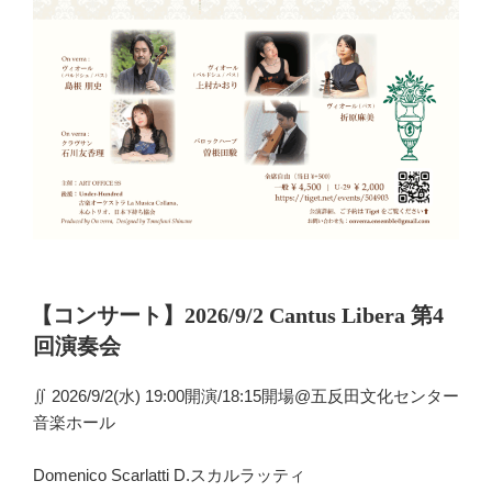
投
【コンサート】2026/9/2 Cantus Libera 第4
稿
回演奏会
日:
∬ 2026/9/2(水) 19:00開演/18:15開場@五反田文化センター
音楽ホール
Domenico Scarlatti D.スカルラッティ