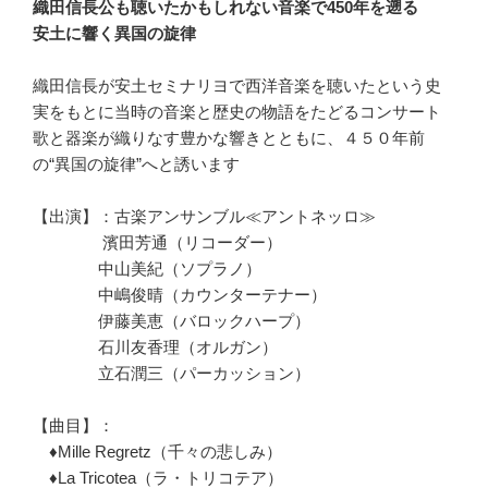
織田信長公も聴いたかもしれない音楽で450年を遡る
安土に響く異国の旋律
織田信長が安土セミナリヨで西洋音楽を聴いたという史
実をもとに当時の音楽と歴史の物語をたどるコンサート
歌と器楽が織りなす豊かな響きとともに、４５０年前
の“異国の旋律”へと誘います
【出演】：古楽アンサンブル≪アントネッロ≫
濱田芳通（リコーダー）
中山美紀（ソプラノ）
中嶋俊晴（カウンターテナー）
伊藤美恵（バロックハープ）
石川友香理（オルガン）
立石潤三（パーカッション）
【曲目】：
♦Mille Regretz（千々の悲しみ）
♦La Tricotea（ラ・トリコテア）