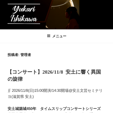
コ
ン
テ
ン
ツ
石川友香理の音楽帳
へ
メニュー
ス
キ
ッ
投稿者:
管理者
プ
投
【コンサート】2026/11/8 安土に響く異国
稿
の旋律
日:
∬ 2026/11/8(日)15:00開演/14:30開場@安土文芸セミナリ
ヨ(滋賀県 安土)
安土城築城450年 タイムスリップコンサートシリーズ