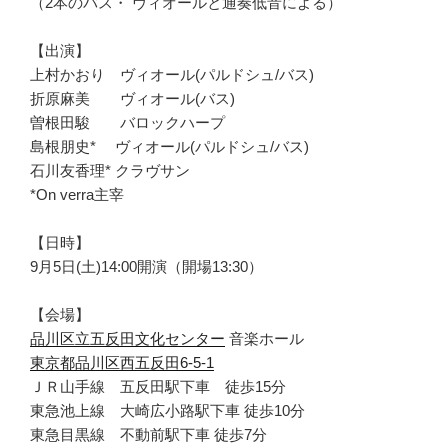
（2本のバス・ ヴィオールと通奏低音による）
【出演】
上村かおり ヴィオール(パルドシュ/バス)
折原麻美 ヴィオール(バス)
曽根田駿 バロックハープ
島根朋史* ヴィオール(パルドシュ/バス)
石川友香理* クラヴサン
*On verra主宰
【日時】
9月5日(土)14:00開演（開場13:30）
【会場】
品川区立五反田文化センター
音楽ホール
東京都品川区西五反田6-5-1
ＪＲ山手線 五反田駅下車 徒歩15分
東急池上線 大崎広小路駅下車 徒歩10分
東急目黒線 不動前駅下車 徒歩7分