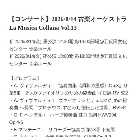
投
【コンサート】2026/8/14 古楽オーケストラ
稿
La Musica Collana Vol.13
日:
∬ 2026/8/14(金) 昼公演 14:30開演/14:00開場@五反田文化
センター 音楽ホール
∬ 2026/8/14(金) 夜公演 19:00開演/18:30開場@五反田文化
センター 音楽ホール
【プログラム】
・A. ヴィヴァルディ : 協奏曲集《調和の霊感》Op.3より
第8番 2つのヴァイオリンのための協奏曲 イ短調 RV 522
・A. ヴィヴァルディ : ヴァイオリンとチェロのための協
奏曲 ヘ長調「プロテウス-すなわち逆転した世界」RV544
・G. F. ヘンデル : ハープ協奏曲 変ロ長調 HWV294,
Op.4-6
・F. マンチーニ : リコーダー協奏曲 第13番 ト短調
・G. トレッリ : 合奏協奏曲 第2番 イ短調 Op.8-2