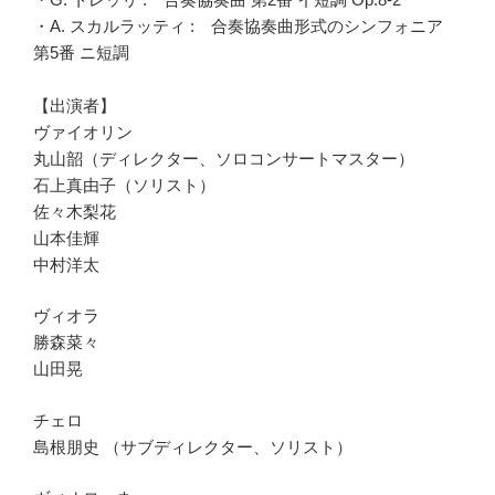
・A. スカルラッティ : 合奏協奏曲形式のシンフォニア
第5番 ニ短調
【出演者】
ヴァイオリン
丸山韶（ディレクター、ソロコンサートマスター）
石上真由子（ソリスト）
佐々木梨花
山本佳輝
中村洋太
ヴィオラ
勝森菜々
山田晃
チェロ
島根朋史 （サブディレクター、ソリスト）