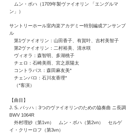
ムン・ボハ（1709年製ヴァイオリン 「エングルマ
ン」）
サントリーホール室内楽アカデミー特別編成アンサンブ
ル
第1ヴァイオリン：山田香子、有賀叶、吉村美智子
第2ヴァイオリン：二村裕美、清水咲
ヴィオラ：森智明、多湖桃子
チェロ：石崎美雨、宮之原陽太
コントラバス：森田麻友美*
チェンバロ：石川友香理*
（*客演）
【曲目】
J. S. バッハ：3つのヴァイオリンのための協奏曲 ニ長調
BWV 1064R
外村理紗（第1vn） ムン・ボハ（第2vn） セルゲ
イ・クリーロフ（第3vn）