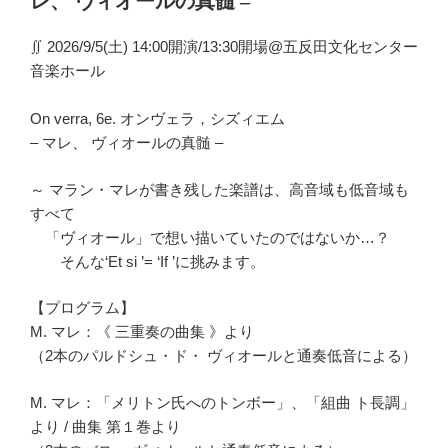
レ、 ヴィオールの真髄 –
日:
∬ 2026/9/5(土) 14:00開演/13:30開場@五反田文化センター
音楽ホール
On verra, 6e. オンヴェラ，シズィエム
– マレ、 ヴィオールの真髄 –
～ マラン・マレが書き残した楽譜は、高音域も低音域も
すべて
「ヴィオール」で想い描いていたのではないか…？
そんな‘Et si ’= ‘If ’に挑みます。
【プログラム】
M. マレ：《 三重奏の曲集 》より
（2本のパルドシュ・ド・ ヴィオールと通奏低音による）
M. マレ：「メリトン氏へのトンボー」、「組曲 ト長調」
より / 曲集 第１巻より