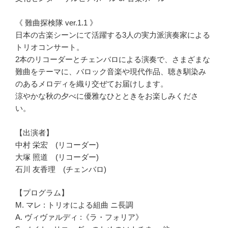
《 難曲探検隊 ver.1.1 》
日本の古楽シーンにて活躍する3人の実力派演奏家による
トリオコンサート。
2本のリコーダーとチェンバロによる演奏で、さまざまな
難曲をテーマに、バロック音楽や現代作品、聴き馴染み
のあるメロディを織り交ぜてお届けします。
涼やかな秋の夕べに優雅なひとときをお楽しみくださ
い。
【出演者】
中村 栄宏 (リコーダー)
大塚 照道 (リコーダー)
石川 友香理 (チェンバロ)
【プログラム】
M. マレ : トリオによる組曲 ニ長調
A. ヴィヴァルディ :《ラ・フォリア》