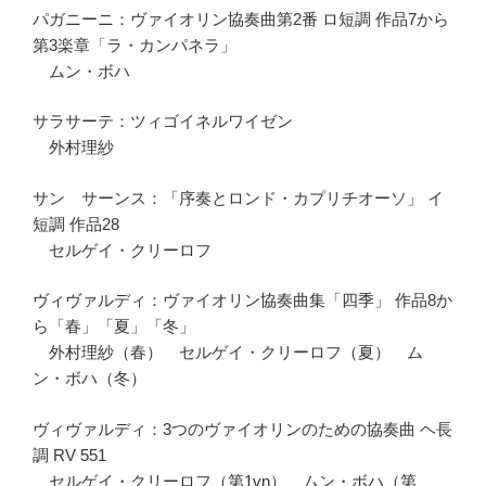
パガニーニ：ヴァイオリン協奏曲第2番 ロ短調 作品7から
第3楽章「ラ・カンパネラ」
ムン・ボハ
サラサーテ：ツィゴイネルワイゼン
外村理紗
サン゠サーンス：「序奏とロンド・カプリチオーソ」 イ
短調 作品28
セルゲイ・クリーロフ
ヴィヴァルディ：ヴァイオリン協奏曲集「四季」 作品8か
ら「春」「夏」「冬」
外村理紗（春） セルゲイ・クリーロフ（夏） ム
ン・ボハ（冬）
ヴィヴァルディ：3つのヴァイオリンのための協奏曲 ヘ長
調 RV 551
セルゲイ・クリーロフ（第1vn） ムン・ボハ（第