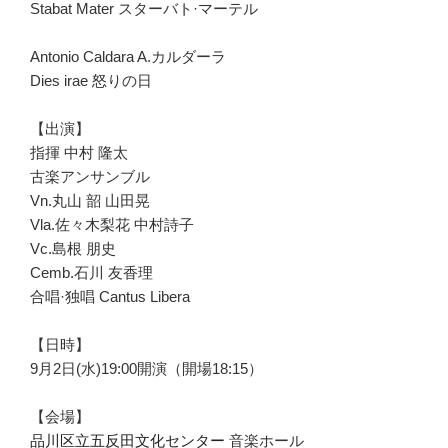
Stabat Mater スターバト·マーテル
Antonio Caldara A.カルダーラ
Dies irae 怒りの日
【出演】
指揮 中村 隆太
古楽アンサンブル
Vn.丸山 韶 山田晃
Vla.佐々木梨花 中村詩子
Vc.島根 朋史
Cemb.石川 友香理
合唱·独唱 Cantus Libera
【日時】
9月2日(水)19:00開演（開場18:15）
【会場】
品川区立五反田文化センター
音楽ホール