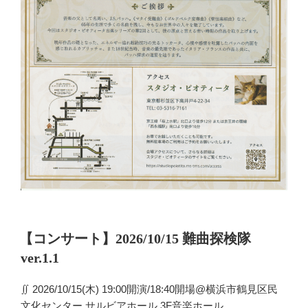
投
【コンサート】2026/10/15 難曲探検隊
稿
ver.1.1
日:
∬ 2026/10/15(木) 19:00開演/18:40開場@横浜市鶴見区民
文化センター サルビアホール 3F音楽ホール