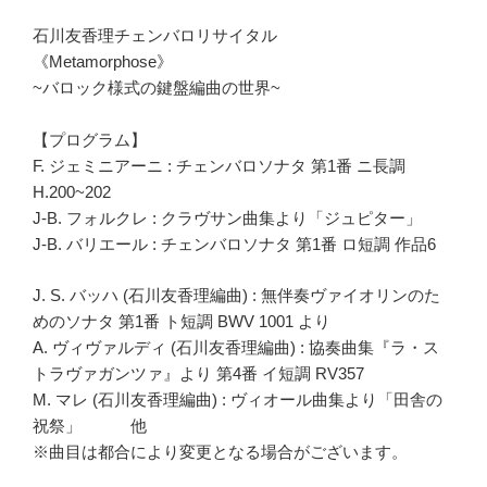
石川友香理チェンバロリサイタル
《Metamorphose》
~バロック様式の鍵盤編曲の世界~
【プログラム】
F. ジェミニアーニ : チェンバロソナタ 第1番 ニ長調
H.200~202
J-B. フォルクレ : クラヴサン曲集より「ジュピター」
J-B. バリエール : チェンバロソナタ 第1番 ロ短調 作品6
J. S. バッハ (石川友香理編曲) : 無伴奏ヴァイオリンのた
めのソナタ 第1番 ト短調 BWV 1001 より
A. ヴィヴァルディ (石川友香理編曲) : 協奏曲集『ラ・ス
トラヴァガンツァ』より 第4番 イ短調 RV357
M. マレ (石川友香理編曲) : ヴィオール曲集より「田舎の
祝祭」 他
※曲目は都合により変更となる場合がございます。