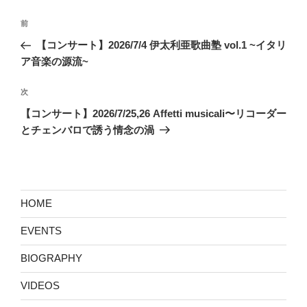
投
前
前
稿
の
【コンサート】2026/7/4 伊太利亜歌曲塾 vol.1 ~イタリ
ナ
投
ア音楽の源流~
ビ
稿
ゲ
次
次
の
ー
【コンサート】2026/7/25,26 Affetti musicali〜リコーダー
投
シ
とチェンバロで誘う情念の渦
稿
ョ
ン
HOME
EVENTS
BIOGRAPHY
VIDEOS