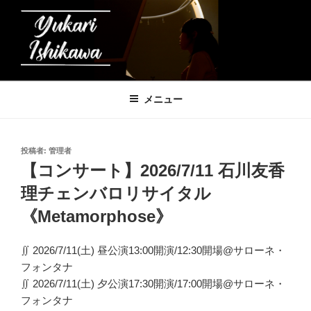
コ
ン
テ
ン
ツ
石川友香理の音楽帳
へ
メニュー
ス
キ
ッ
投
投稿者:
管理者
プ
稿
【コンサート】2026/7/11 石川友香
日:
理チェンバロリサイタル
《Metamorphose》
∬ 2026/7/11(土) 昼公演13:00開演/12:30開場@サローネ・
フォンタナ
∬ 2026/7/11(土) 夕公演17:30開演/17:00開場@サローネ・
フォンタナ