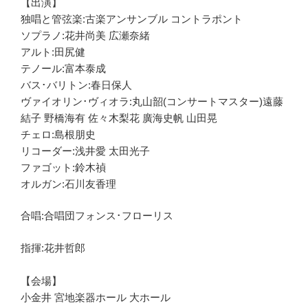
【出演】
独唱と管弦楽:古楽アンサンブル コントラポント
ソプラノ:花井尚美 広瀬奈緒
アルト:田尻健
テノール:富本泰成
バス･バリトン:春日保人
ヴァイオリン･ヴィオラ:丸山韶(コンサートマスター)遠藤
結子 野橋海有 佐々木梨花 廣海史帆 山田晃
チェロ:島根朋史
リコーダー:浅井愛 太田光子
ファゴット:鈴木禎
オルガン:石川友香理
合唱:合唱団フォンス･フローリス
指揮:花井哲郎
【会場】
小金井 宮地楽器ホール 大ホール