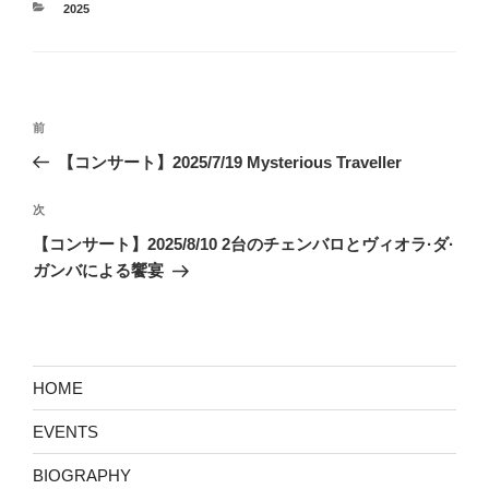
カ
2025
テ
ゴ
リ
ー
投
前
前
稿
の
【コンサート】2025/7/19 Mysterious Traveller
ナ
投
ビ
稿
次
次
ゲ
の
【コンサート】2025/8/10 2台のチェンバロとヴィオラ·ダ·
投
ー
ガンバによる饗宴
稿
シ
ョ
ン
HOME
EVENTS
BIOGRAPHY