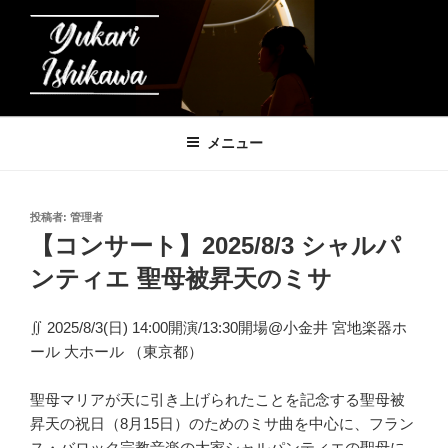
コ
ン
テ
ン
ツ
石川友香理の音楽帳
へ
メニュー
ス
キ
ッ
投
投稿者:
管理者
プ
稿
【コンサート】2025/8/3 シャルパ
日:
ンティエ 聖母被昇天のミサ
∬ 2025/8/3(日) 14:00開演/13:30開場@小金井 宮地楽器ホ
ール 大ホール （東京都）
聖母マリアが天に引き上げられたことを記念する聖母被
昇天の祝日（8月15日）のためのミサ曲を中心に、フラン
ス・バロック宗教音楽の大家シャルパンティエの聖母に