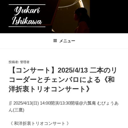
コ
ン
テ
ン
ツ
石川友香理の音楽帳
へ
メニュー
ス
キ
ッ
投
投稿者:
管理者
プ
稿
【コンサート】2025/4/13 二本のリ
日:
コーダーとチェンバロによる《和
洋折衷トリオコンサート》
∬ 2025/4/13(日) 14:00開演/13:30開場@六瓢庵 むびょうあ
ん(三鷹)
《 和洋折衷トリオコンサート 》