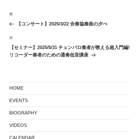
ー
投
前
前
稿
の
【コンサート】2025/3/22 合奏協奏曲の夕べ
ナ
投
ビ
稿
次
次
ゲ
の
【セミナー】2025/5/31 チェンバロ奏者が教える超入門編!
投
ー
リコーダー奏者のための通奏低音講座
稿
シ
ョ
ン
HOME
EVENTS
BIOGRAPHY
VIDEOS
CALENDAR