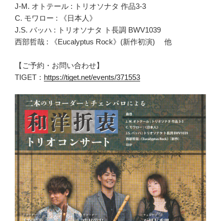
J-M. オトテール : トリオソナタ 作品3-3
C. モワロー : 《日本人》
J.S. バッハ : トリオソナタ ト長調 BWV1039
西部哲哉 : 《Eucalyptus Rock》(新作初演) 他
【ご予約・お問い合わせ】
TIGET：
https://tiget.net/events/371553