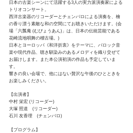
日本の古楽シーンにて活躍する3人の実力派演奏家による
トリオコンサート。
西洋古楽器のリコーダーとチェンバロによる演奏を、檜
の香り漂う素敵な和の空間にてお聴きいただけます。(会
場「六瓢庵 (むびょうあん)」は、日本の伝統芸能である
花崎流地唄舞の稽古場。)
日本とヨーロッパ《和洋折衷》をテーマに、バロック音
楽や現代作品、聴き馴染みのあるメロディを織り交ぜて
お届けします。また本公演初演の作品も予定していま
す。
響きの良い会場で、他にはない贅沢な午後のひとときを
お楽しみください。
【出演者】
中村 栄宏 (リコーダー)
大塚 照道 (リコーダー)
石川 友香理 (チェンバロ)
【プログラム】