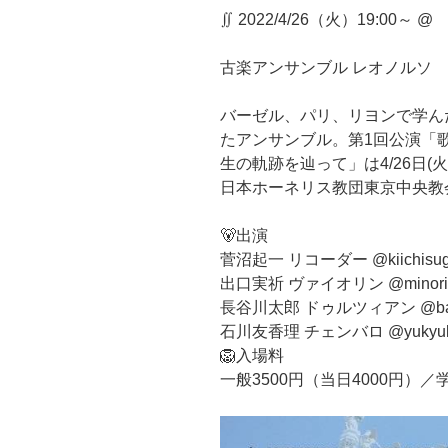
∬ 2022/4/26（火）19:0
古楽アンサンブル レオノルソ
バーゼル、パリ、リヨンで学んだ
たアンサンブル。第1回公演「
生の軌跡を辿って」は4/26日(火
日本ホーネリス教団東京中央教
🐻出演
菅沼起一 リコーダー @kiichisug
出口実祈 ヴァイオリン @minori
長谷川太郎 ドゥルツィアン @bass
石川友香理 チェンバロ @yukyuk_c
🦁入場料
一般3500円（当日4000円）／学