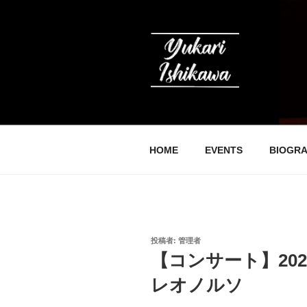
コ
ン
テ
ン
ツ
へ
石川友香理の
ス
キ
ッ
HOME
EVENTS
BIOGR
プ
投
投稿者:
管理者
稿
【コンサート】202
日:
レオノルソ