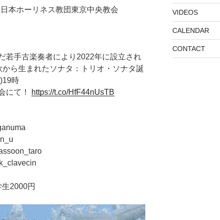
0～ @ 日本ホーリネス教団東京中央教会
VIDEOS
CALENDAR
CONTACT
若手古楽奏者により2022年に設立され
歌から生まれたソナタ：トリオ・ソナタ誕
)19時
会にて！
https://t.co/HfF44nUsTB
anuma
n_u
oon_taro
lavecin
生2000円