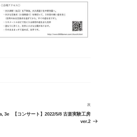
次
次
の
, 3e
【コンサート】2022/5/8 古楽実験工房
投
ver.2
稿