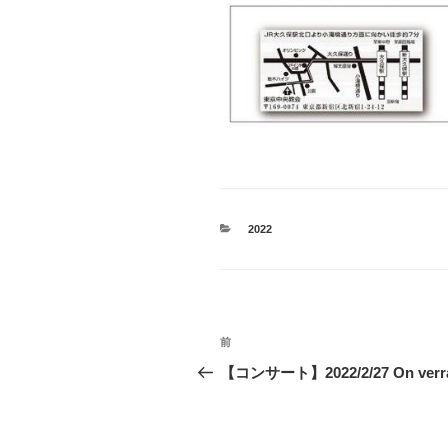
カ
2022
テ
ゴ
リ
ー
投
前
前
稿
の
【コンサート】2022/2/27 On verra
投
ナ
稿
ビ