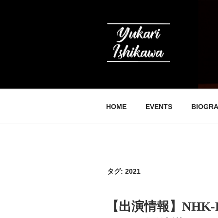
コ
ン
テ
ン
ツ
へ
石川友香理の
ス
キ
ッ
HOME
EVENTS
BIOGR
プ
タグ:
2021
投
【出演情報】NHK
稿
日: