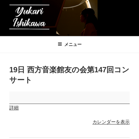
コ
ン
テ
ン
ツ
石川友香理の音楽帳
へ
メニュー
ス
キ
ッ
19日 西方音楽館友の会第147回コン
プ
サート
19
日
詳細
西
方
カレンダーを表示
音
楽