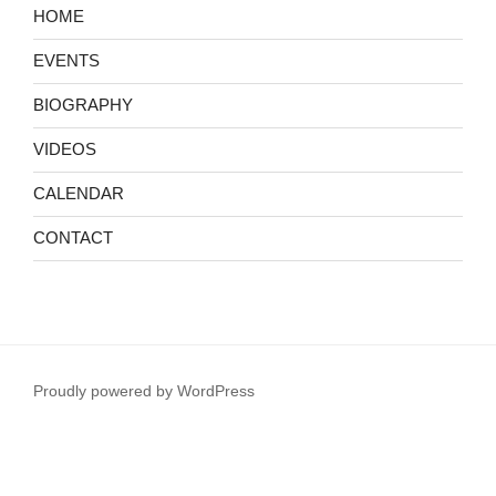
館
HOME
友
の
EVENTS
会
BIOGRAPHY
第
147
VIDEOS
回
コ
CALENDAR
ン
CONTACT
サ
ー
ト
Proudly powered by WordPress