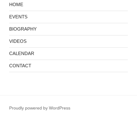
理
HOME
チ
ェ
EVENTS
ン
BIOGRAPHY
バ
ロ
VIDEOS
リ
サ
CALENDAR
イ
CONTACT
タ
ル
《Metamorphose》
Proudly powered by WordPress