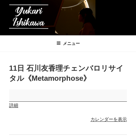
コ
ン
テ
ン
ツ
石川友香理の音楽帳
へ
メニュー
ス
キ
ッ
11日 石川友香理チェンバロリサイ
プ
タル《Metamorphose》
11
日
詳細
石
川
カレンダーを表示
友
香