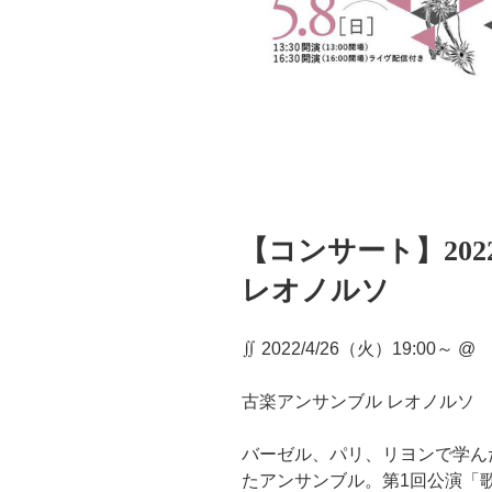
投
【コンサート】2022
稿
日:
レオノルソ
∬ 2022/4/26（火）19:0
古楽アンサンブル レオノルソ
バーゼル、パリ、リヨンで学んだ
たアンサンブル。第1回公演「