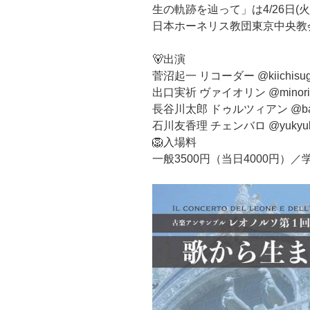
生の軌跡を辿って」は4/26日(火
日本ホーネリス教団東京中央教
🐻出演
菅沼起一 リコーダー @kiichisug
出口実祈 ヴァイオリン @minori
長谷川太郎 ドゥルツィアン @bass
石川友香理 チェンバロ @yukyuk_c
🦁入場料
一般3500円（当日4000円）／学