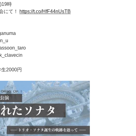
)19時
会にて！
https://t.co/HfF44nUsTB
anuma
n_u
oon_taro
lavecin
生2000円