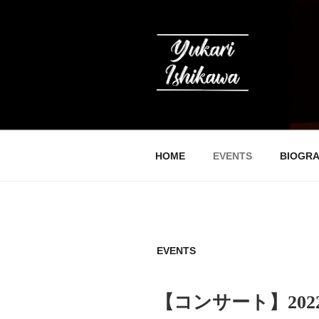
コ
ン
テ
ン
ツ
へ
石川友香理の
ス
キ
ッ
HOME
EVENTS
BIOGR
プ
EVENTS
投
【コンサート】2022/
稿
日: